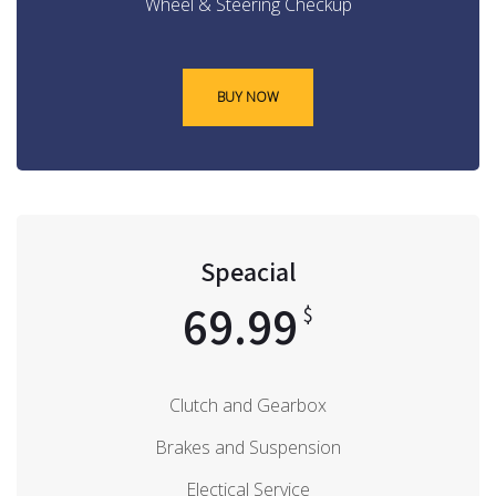
Wheel & Steering Checkup
BUY NOW
Speacial
69.99
$
Clutch and Gearbox
Brakes and Suspension
Electical Service