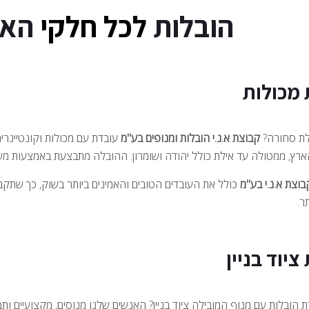
הובלות
לכל חלקי
האר
 מכולות
לת סחורה?
קבוצת א.נ.י הובלות ומנופים בע"מ
עובדת עם מכולות וקונטיינרי
ארץ, ממטולה עד אילת כולל יהודה ושומרון. ההובלה מתבצעת באמצעות משא
בוצת א.נ.י בע"מ
כולל את העובדים הטובים והאמינים ביותר בשוק, כך שתקב
ר.
ציוד בניין
 הובלות עם מנוף המובילה ציוד בניין? האנשים שלנו מנוסים, מקצועיים ות