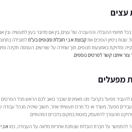
 עצים
בכל תחומי ההובלה וההעברה של עצים, בין אם מדובר בעץ לתעשייה ובין אם
קבוצת א.נ.י חובלת ומנופים בע"מ
למובילה בתחומה
יה ומדויקת באמצעות מנופים, תוך שמירה על שורשים, העמסה תקינה ומיני
ר צור איתנו קשר לפרטים נוספים.
 מפעלים
 להעביר מפעל בקרוב? מנו מאמינים שכבר כואב לכם הראש מכל הפרטים הק
בירים מפעל, משרד או כל מרכז תעשייתי אחר, חשוב שיהיה מנהל עבודה שי
ויקט מהצורך להתעסק בזוטות במקום בדברים המהותיים.
ר להתפשר על חברת הובלות שנותנת אחריות מלאה על העבודה, כמו
א.נ.י