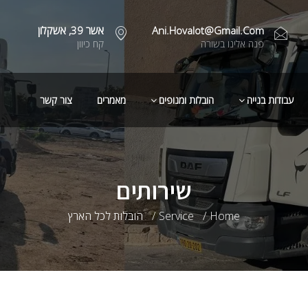
Ani.hovalot@gmail.com
אשר 39, אשקלון
פנה אלינו בשורה
קח כיוון
עבודות בנייה
הובלות ומנופים
מאמרים
צור קשר
שירותים
Home
Service
הובלות לכל הארץ