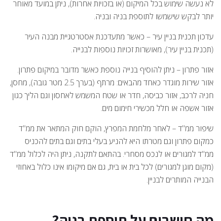
לא נעשה שימוש בכל המיקום (או בזכויות אחרות), ניתן במועד מאוחר
יותר לבקש שישמשו לתוספת בניה ובניה.
עדכון תכנית בניין עיר – כאשר מתעדכנת אסטרטגיית מבנה העיר
(תכנית בניין עיר), מאושרות זכויות נוספות לבנייה.
אזור פתרון – ניתן להוסיף בנייה נוספת כאשר מדובר במיקום פתרון.
אזור שירות מוגדר כאחד מהבאים: מרתף (בערך 2.5 מטר גובה), מחסן,
חניה לרכב, אזור כביסה, חדר או שטח המשמש לאחסון וגם הליך כגון
אזור אשפה או חלל מכשירי חימום מים.
שיפור ממ"ד – לאחר מלחמת המפרץ, הוקם חוק המתאר את ממ"ד
כמקום פתרון וגם מטרתו היא להניע בעלי בתים וגם בתים להכניס
ממ"ד למגורים או לנכס מסחרי. בהתאם לתקנה, ניתן היה לכלול ממ"ד
(מקום מוגן למגורים) לכל בית או בית, גם אם מיקומו אינו כלול באחוזי
הבנייה המותרים לבניין.
מה חושבים על תוספת בניה?